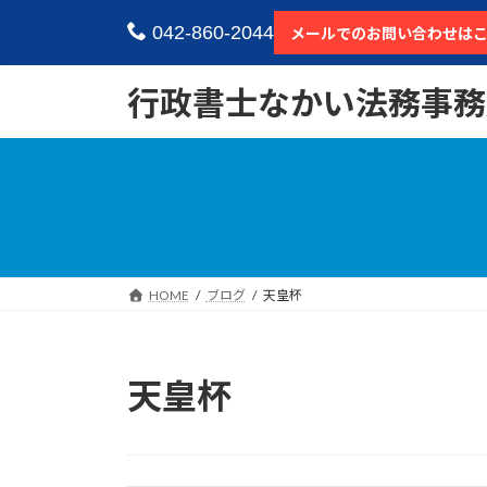
コ
ナ
042-860-2044
メールでのお問い合わせは
ン
ビ
テ
ゲ
ン
ー
行政書士なかい法務事務
ツ
シ
へ
ョ
ス
ン
キ
に
ッ
移
プ
動
HOME
ブログ
天皇杯
天皇杯